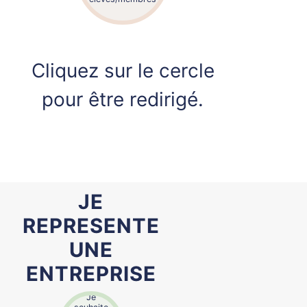
étudiants, membres
d'organisations diverses
Cliquez sur le cercle
pour être redirigé.
JE
REPRESENTE
UNE
ENTREPRISE
Je
souhaite
organiser
Je
des Team